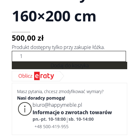
160×200 cm
500,00
zł
Produkt dostępny tylko przy zakupie łóżka.
ilość
Stelaż
Dodaj do koszyka
metalowy,
otwierany
160x200
cm
Masz pytania, chcesz zmodyfikować wymiary?
Nasi doradcy pomogą!
biuro@happymeble.pl
Informacje o zwrotach towarów
pn.-pt. 10-18:00
sb. 10-14:00
|
+48 500-419-955